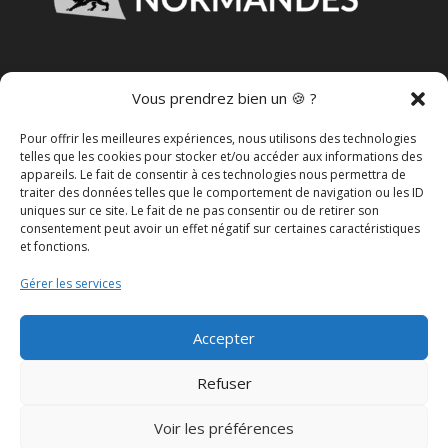
VOUS SOUHAITEZ DEVENIR
Vous prendrez bien un 🍪 ?
REVENDEUR
?
Pour offrir les meilleures expériences, nous utilisons des technologies
telles que les cookies pour stocker et/ou accéder aux informations des
appareils. Le fait de consentir à ces technologies nous permettra de
DEVENIR REVENDEUR
traiter des données telles que le comportement de navigation ou les ID
uniques sur ce site. Le fait de ne pas consentir ou de retirer son
consentement peut avoir un effet négatif sur certaines caractéristiques
et fonctions.
MENTIONS LÉGALES
Gérer les services
POLITIQUE DE CONFIDENTIALITÉ
Accepter
CGV
Refuser
POLITIQUE DE COOKIES
Voir les préférences