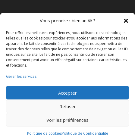
VOUS SOUHAITEZ DEVENIR
Vous prendrez bien un 🍪 ?
REVENDEUR
?
Pour offrir les meilleures expériences, nous utilisons des technologies
telles que les cookies pour stocker et/ou accéder aux informations des
appareils. Le fait de consentir à ces technologies nous permettra de
DEVENIR REVENDEUR
traiter des données telles que le comportement de navigation ou les ID
uniques sur ce site. Le fait de ne pas consentir ou de retirer son
consentement peut avoir un effet négatif sur certaines caractéristiques
et fonctions.
MENTIONS LÉGALES
Gérer les services
POLITIQUE DE CONFIDENTIALITÉ
Accepter
CGV
Refuser
POLITIQUE DE COOKIES
Voir les préférences
Site créé par
IOLTO
| PLIK PLAK © | Dernière mise à
Politique de cookies
Politique de Confidentialité
jour : Août 2026