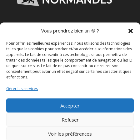
VOUS SOUHAITEZ DEVENIR
Vous prendrez bien un 🍪 ?
REVENDEUR
?
Pour offrir les meilleures expériences, nous utilisons des technologies
telles que les cookies pour stocker et/ou accéder aux informations des
appareils. Le fait de consentir à ces technologies nous permettra de
DEVENIR REVENDEUR
traiter des données telles que le comportement de navigation ou les ID
uniques sur ce site. Le fait de ne pas consentir ou de retirer son
consentement peut avoir un effet négatif sur certaines caractéristiques
et fonctions.
MENTIONS LÉGALES
Gérer les services
POLITIQUE DE CONFIDENTIALITÉ
Accepter
CGV
Refuser
POLITIQUE DE COOKIES
Voir les préférences